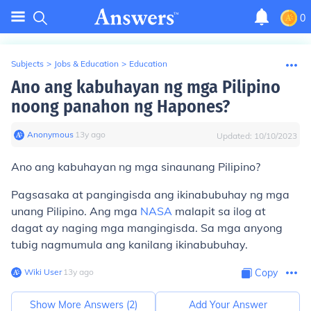
0
Subjects
>
Jobs & Education
>
Education
Ano ang kabuhayan ng mga Pilipino
noong panahon ng Hapones?
Anonymous
∙
13
y
ago
Updated:
10/10/2023
Ano ang kabuhayan ng mga sinaunang Pilipino?
Pagsasaka at pangingisda ang ikinabubuhay ng mga
unang Pilipino. Ang mga
NASA
malapit sa ilog at
dagat ay naging mga mangingisda. Sa mga anyong
tubig nagmumula ang kanilang ikinabubuhay.
Wiki User
∙
13
y
ago
Copy
Show More Answers (
2
)
Add Your Answer