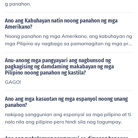
g panahon.
ukto.
Ano ang Kabuhayan natin noong panahon ng mga
Amerikano?
Noong panahon ng mga Amerikano, ang kabuhayan ng
mga Pilipino ay nagbago sa pamamagitan ng mga pro
grama at patakaran ng mga kolonial na pamahalaan. P
inalakas ang agrikultura, lalo na ang produksiyon ng m
Anu-anong mga pangyayari ang nagbunsod ng
ga pangunahing pananim tulad ng bigas at tubo, kasa
pagkagising ng damdaming makabayan ng mga
Pilipino noong panahon ng kastila?
bay ng pag-usbong ng mga industriya at kalakalan. Na
gkaroon din ng pag-unlad sa mga imprastruktura, tula
GAGO!
d ng mga kalsada at riles, na nagpasigla sa kalakalan.
Gayunpaman, maraming Pilipino ang nakaranas ng hir
Ano ang mga kasuotan ng mga espanyol noong unang
ap at pagsasamantala sa ilalim ng bagong sistema.
panahon?
nakipag sanggunian ang espanyol sa mga pilipino at ti
nalo nila ang pilipino pero hindi sila nag tagumpay.