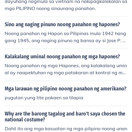
dayuhang nagmula sa vietnam na nakipagkalakalan sa
mga PILIPINO noong sinaunang panahon.
Sino ang naging pinuno noong panahon ng hapones?
Noong panahon ng Hapon sa Pilipinas mula 1942 hang
gang 1945, ang naging pinuno ng bansa ay si Jose P. L
aurel. Siya ay nahirang bilang Pangulo ng Ikalawang R
epublika, na itinatag ng mga Hapones. Sa kabila ng ka
Kalakalang uminal noong panahon ng mga hapones?
nyang pamumuno, maraming Pilipino ang tumutol sa ka
Noong panahon ng mga Hapones, ang kalakalang umin
nyang administrasyon dahil sa pakikipagtulungan nito
al ay naapektuhan ng mga patakaran at kontrol ng mg
sa mga mananakop na Hapon.
a puwersang Hapones. Ipinatupad nila ang mga limitas
yon sa kalakalan, at pinilit ang mga Pilipino na makipa
Mga larawan ng pilipino noong panahon ng amerikano?
gkalakalan lamang sa mga Hapones. Sa kabila ng mga
pugutan yung tite pakaen sa tilapia
pagsubok, may mga pagkakataon ng pakikipagkalakal
an sa ibang bansa, subalit kadalasang ito ay sa ilalim n
Why are the barong tagalog and baro't saya chosen the
g mahigpit na pagmamanman ng mga Hapones. Ang g
national costume?
anitong sitwasyon ay nagdulot ng kakulangan sa mga
Dahil ito ang mga kasuotan ng mga pilipino noong unan
bilihin at pagtaas ng presyo sa mga pangunahing prod